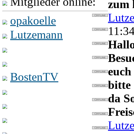
Mitglieder online:
zum 
Lutz
opakoelle
11:3
Lutzemann
Hallo
DJopakoelle
Besu
opakoelle1
euch
BostenTV
bitte
techniker
da S
Razzle Dazzle
Freis
stiv
Lutz
QUEDNAU