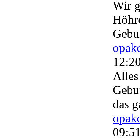
Wir g
Höhre
Gebur
opako
12:2
Alles
Gebur
das 
opako
09:5