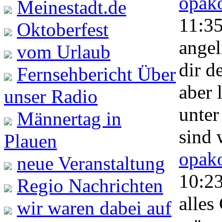
opako
Meinestadt.de
11:3
Oktoberfest
angel
vom Urlaub
dir d
Fernsehbericht Über
aber 
unser Radio
unter
Männertag in
sind 
Plauen
opako
neue Veranstaltung
10:2
Regio Nachrichten
alles
wir waren dabei auf