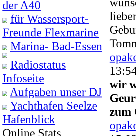
wünsc
der A40
liebe
für Wassersport-
Gebur
Freunde Flexmarine
Tom
Marina- Bad-Essen
opako
Radiostatus
13:5
Infoseite
wir 
Aufgaben unser DJ
Geurt
Yachthafen Seelze
zum 
Hafenblick
opako
Online Stats