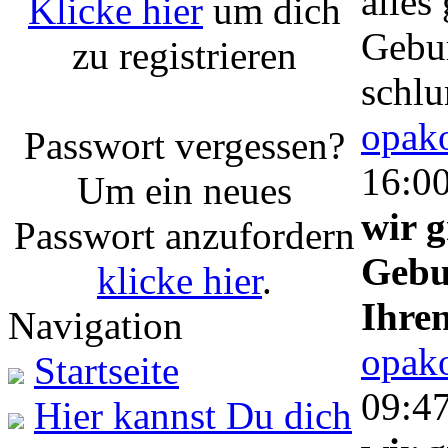
alles
Klicke hier
um dich
Gebur
zu registrieren
schl
opako
Passwort vergessen?
16:0
Um ein neues
wir g
Passwort anzufordern
Gebu
klicke hier
.
Ihre
Navigation
opako
Startseite
09:4
Hier kannst Du dich