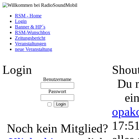
RSM - Home
Login
Banner & HP´s
RSM-Wunschbox
Zeitungsbericht
Veranstaltungen
neue Veranstaltung
Login
Shou
Benutzername
Du m
Passwort
ei
opako
17:5
Noch kein Mitglied?