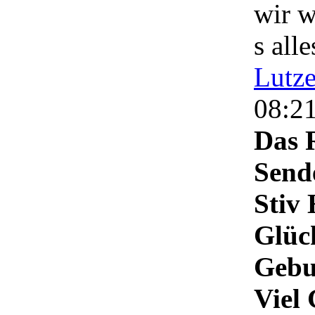
wir w
s all
Lutz
08:2
Das 
Send
Stiv 
Glüc
Gebu
Viel