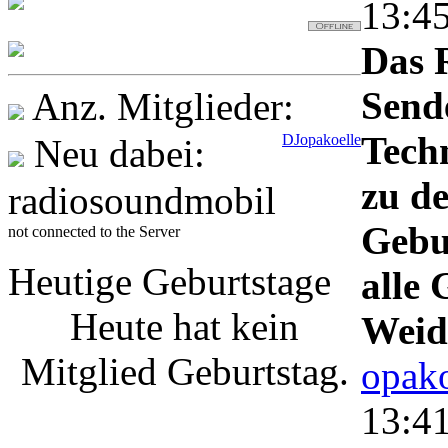
13:4
Testerchen
Das 
686
Send
Anz. Mitglieder:
Techn
DJopakoelle
Neu dabei:
zu d
radiosoundmobil
Gebu
not connected to the Server
Heutige Geburtstage
alle
Heute hat kein
Weid
Mitglied Geburtstag.
opako
13:4