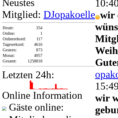
Neustes
10:4
Mitglied:
DJopakoelle
wir
wüns
Heute:
354
Online:
1
Mitgl
Onlinerekord:
117
Tagesrekord:
4616
Weih
Gestern:
873
Monat:
4957
Gute
Gesamt:
1258818
opako
Letzten 24h:
15:4
Online Information
wir 
1
Gäste online:
gebur
0