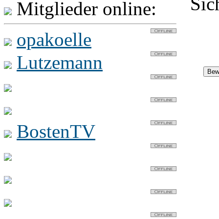
Sic
0
Mitglieder online:
opakoelle
Lutzemann
DJopakoelle
opakoelle1
BostenTV
techniker
Razzle Dazzle
stiv