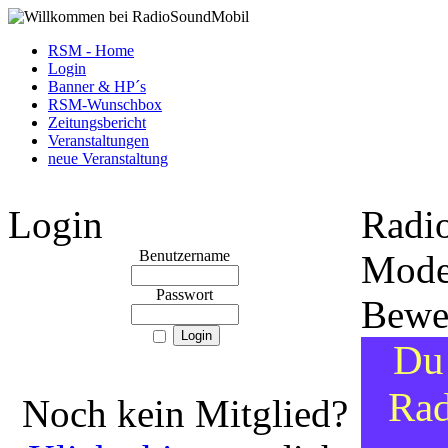
RSM - Home
Login
Banner & HP´s
RSM-Wunschbox
Zeitungsbericht
Veranstaltungen
neue Veranstaltung
Login
Radi
Benutzername
Moder
Passwort
Bewe
Du
Ra
Noch kein Mitglied?