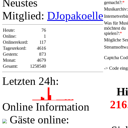
Neustes
gemacht?:
*
Musikarchiv:
Mitglied:
DJopakoelle
Internetverb
Was für Mus
möchtest du
Heute:
76
spielen?:
*
Online:
1
Mögliche Sen
Onlinerekord:
117
Streamsoftwa
Tagesrekord:
4616
Gestern:
873
Captcha Cod
Monat:
4679
Gesamt:
1258540
-> Code ein
Letzten 24h:
Hi
216
Online Information
1
Gäste online: