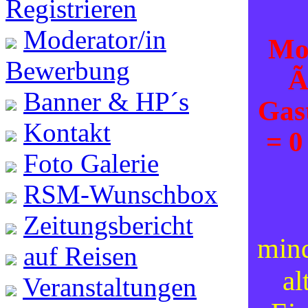
Registrieren
Moderator/in
Mod
Bewerbung
Ã
Banner & HP´s
Gas
Kontakt
= 0
Foto Galerie
RSM-Wunschbox
Zeitungsbericht
mind
auf Reisen
al
Veranstaltungen