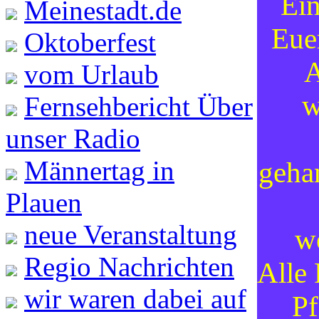
Ei
Meinestadt.de
Eue
Oktoberfest
A
vom Urlaub
w
Fernsehbericht Über
unser Radio
Männertag in
geha
Plauen
neue Veranstaltung
w
Regio Nachrichten
Alle 
wir waren dabei auf
Pf