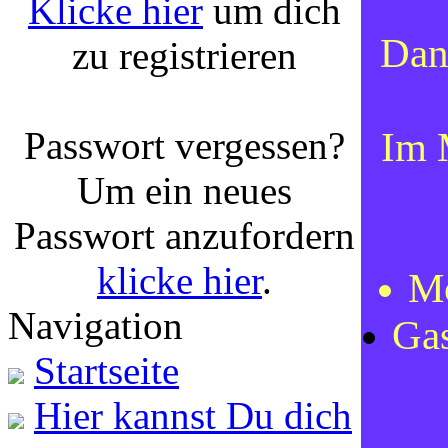
Klicke hier
um dich
Dan
zu registrieren
Passwort vergessen?
Im 
Um ein neues
Passwort anzufordern
klicke hier
.
Mo
Navigation
Gas
Startseite
Hier kannst Du dich