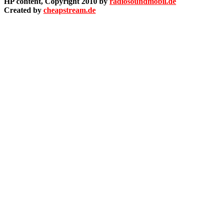
HP content, Copyright 2010 by
radiosoundmobil.de
Created by
cheapstream.de